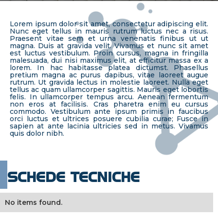
Lorem ipsum dolor sit amet, consectetur adipiscing elit.
Nunc eget tellus in mauris rutrum luctus nec a risus.
Praesent vitae sem et urna venenatis finibus ut ut
magna. Duis at gravida velit. Vivamus et nunc sit amet
est luctus vestibulum. Proin cursus, magna in fringilla
malesuada, dui nisi maximus elit, at efficitur massa ex a
lorem. In hac habitasse platea dictumst. Phasellus
pretium magna ac purus dapibus, vitae laoreet augue
rutrum. Ut gravida lectus in molestie laoreet. Nulla eget
tellus ac quam ullamcorper sagittis. Mauris eget lobortis
felis. In ullamcorper tempus arcu. Aenean fermentum
non eros at facilisis. Cras pharetra enim eu cursus
commodo. Vestibulum ante ipsum primis in faucibus
orci luctus et ultrices posuere cubilia curae; Fusce in
sapien at ante lacinia ultricies sed in metus. Vivamus
quis dolor nibh.
SCHEDE TECNICHE
No items found.