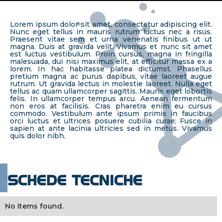
Lorem ipsum dolor sit amet, consectetur adipiscing elit.
Nunc eget tellus in mauris rutrum luctus nec a risus.
Praesent vitae sem et urna venenatis finibus ut ut
magna. Duis at gravida velit. Vivamus et nunc sit amet
est luctus vestibulum. Proin cursus, magna in fringilla
malesuada, dui nisi maximus elit, at efficitur massa ex a
lorem. In hac habitasse platea dictumst. Phasellus
pretium magna ac purus dapibus, vitae laoreet augue
rutrum. Ut gravida lectus in molestie laoreet. Nulla eget
tellus ac quam ullamcorper sagittis. Mauris eget lobortis
felis. In ullamcorper tempus arcu. Aenean fermentum
non eros at facilisis. Cras pharetra enim eu cursus
commodo. Vestibulum ante ipsum primis in faucibus
orci luctus et ultrices posuere cubilia curae; Fusce in
sapien at ante lacinia ultricies sed in metus. Vivamus
quis dolor nibh.
SCHEDE TECNICHE
No items found.